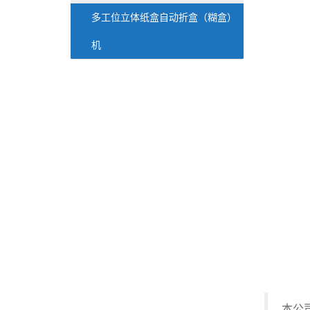
多工位立体纸盒自动折盒（糊盒）
机
本公