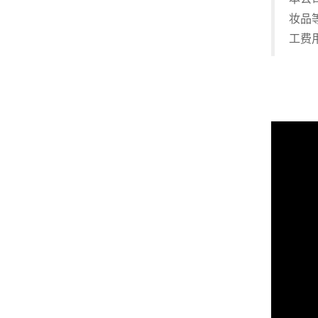
妆品
工费