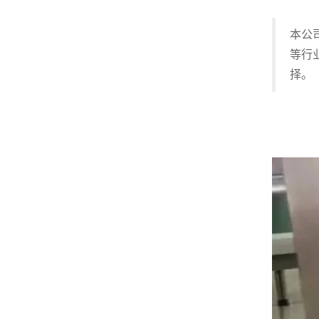
本公
等行
择。