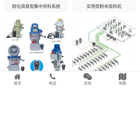
欧化简易型集中供料系统
实用型粉末吸料机
首页
电话
咨询
地图
独立式真空吸料机
中央供料系统
Copyright © 2021 广东信一科技有限公司 版权所有
粤ICP备12092868号
-
粤公
网安备 44051102000755号