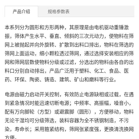
产品介绍
规格参数表
本系列分为圆形和方形两种，其原理是由电机驱动重锤激
振，筛体产生水平、垂直、倾斜的三次元动力，使物料在筛
网上被抛起并向外旋转、扩散到出料口排出，物料在筛选的
筛网上面运动，细小颗粒透过筛网，通过选择安装相应的筛
网和筛网层数使物料分级或过滤，分选出的物料由各自的出
料口分别自动排出，产品广泛用于塑料、化工、食品、医
药、环保、陶瓷、铸造、建筑、矿山和磨料等行业。
电源由磁力启动开关控制，有效防止电源缺相或过载，在遇
到紧急情况时能迅速切断电源；中频率、高振幅，噪音小，
配有万向脚轮（方型）或避震脚（圆形），方便移动，物料
无论干湿均可分级筛选，装料容器为全不锈钢制造，不污
染，寿命长；采用箍紧结构，筛网张紧度强，更换清洗换网
方便。